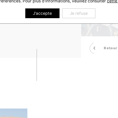
références. Pour plus d'informations, veuillez consulter
cette
J'accepte
Je refuse
Retour