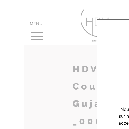
MENU
HDV-Rea
CouleruV
Gujan-2
Nous
sur 
_0002_A
accep