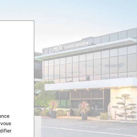
ience
 vous
difier