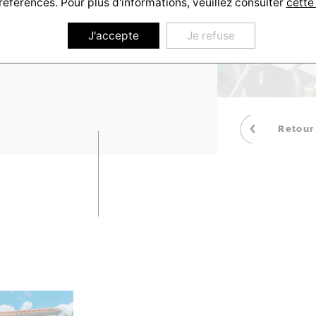
références. Pour plus d'informations, veuillez consulter
cette
J'accepte
Je refuse
Retour