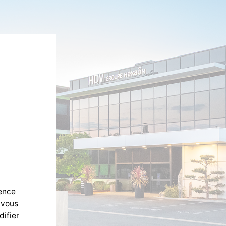
ience
 vous
difier