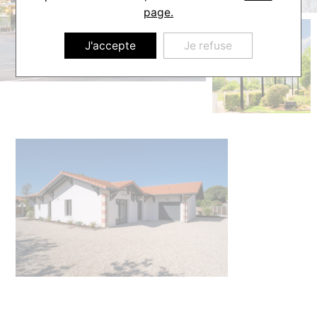
page.
J'accepte
Je refuse