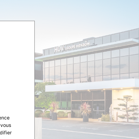
ience
 vous
difier