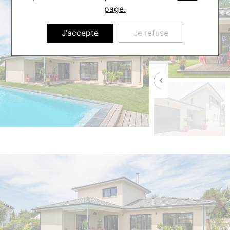
page.
J'accepte
Je refuse