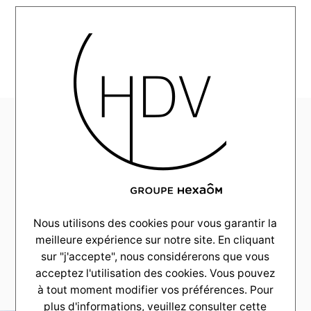
RÉALISATIONS
MENU
Moderne et
lumineuse à
Mérignac
COULEUR VILLAS
Nous utilisons des cookies pour vous garantir la
meilleure expérience sur notre site. En cliquant
C’est à Mérignac qu’a abouti ce charmant projet
sur "j'accepte", nous considérerons que vous
familial, profitant ainsi de la douceur du climat
acceptez l'utilisation des cookies. Vous pouvez
bordelais grâce.
à tout moment modifier vos préférences. Pour
plus d'informations, veuillez consulter
cette