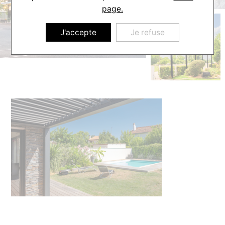
page.
J'accepte
Je refuse