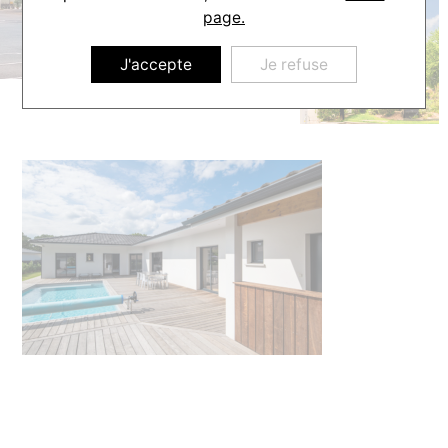
page.
J'accepte
Je refuse