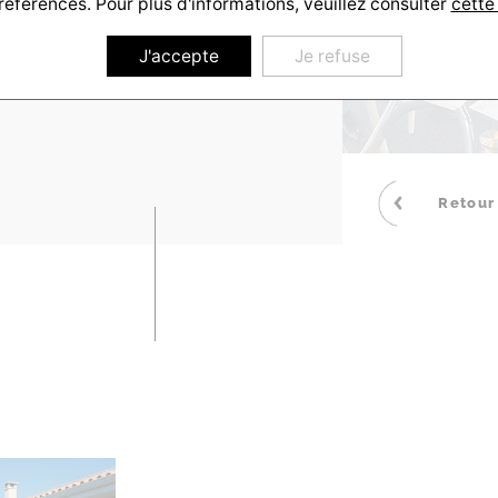
références. Pour plus d'informations, veuillez consulter
cette
J'accepte
Je refuse
Retour