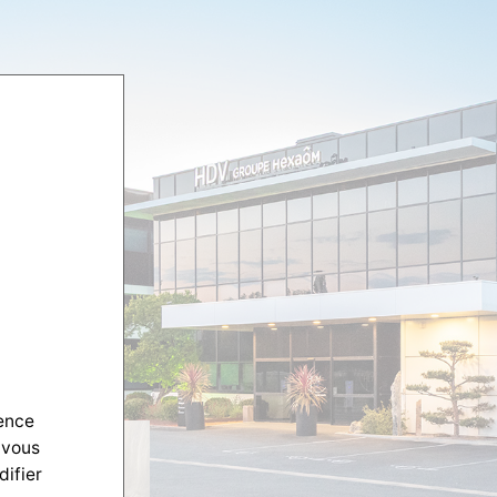
ience
 vous
difier