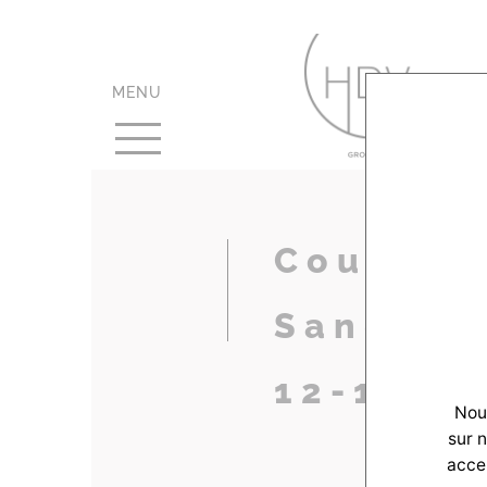
MENU
Couleur-
Sanguin
12-14-0
Nous
sur 
accep