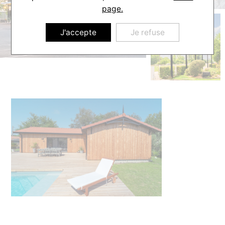
page.
J'accepte
Je refuse