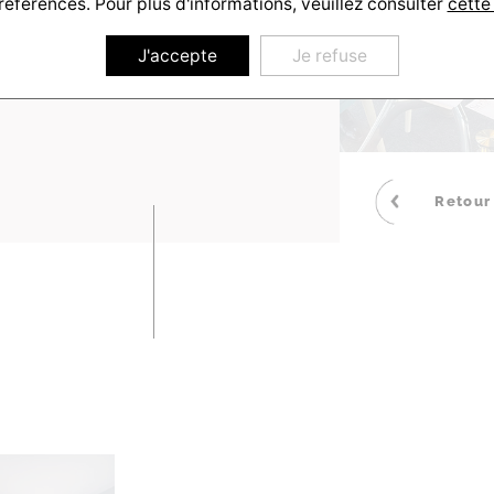
références. Pour plus d'informations, veuillez consulter
cette
J'accepte
Je refuse
Retour