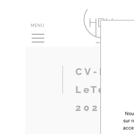
MENU
CV-Reali
LeTeich-
2021_00
Nous
sur 
accep