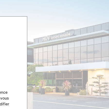
ience
 vous
difier