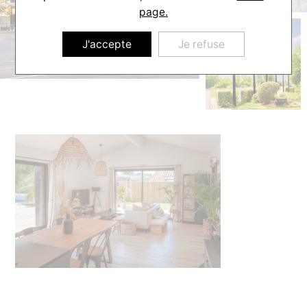
page.
J'accepte
Je refuse