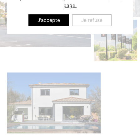
page.
J'accepte
Je refuse