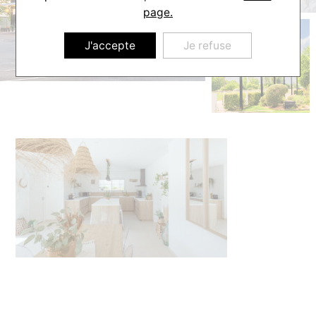
page.
J'accepte
Je refuse