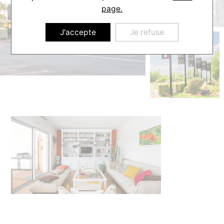
page.
J'accepte
Je refuse