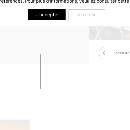
références. Pour plus d'informations, veuillez consulter
cette
J'accepte
Je refuse
Retour