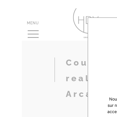
MENU
Couleur-
realisat
Arcacho
Nous
sur 
accep