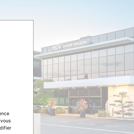
ience
 vous
difier