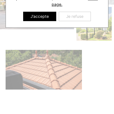
page.
J'accepte
Je refuse