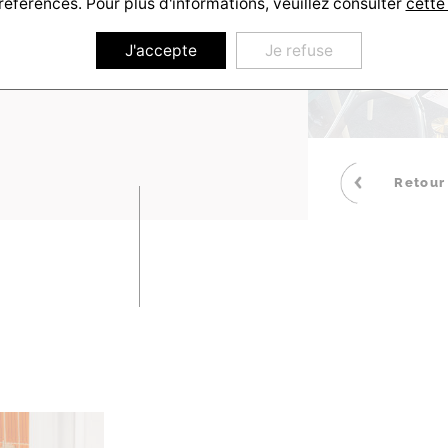
références. Pour plus d'informations, veuillez consulter
cette
6
J'accepte
Je refuse
Retour