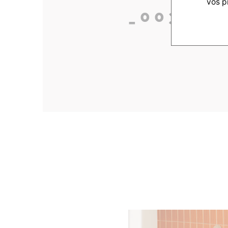
vos p
_0036_3