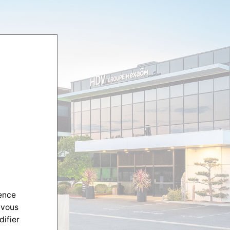
ience
 vous
difier