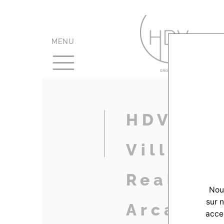
MENU
HDV-Cou
Villas-
Realisat
Nous
sur 
Arcacho
accep