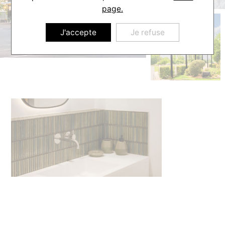
page.
J'accepte
Je refuse