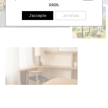
page.
J'accepte
Je refuse