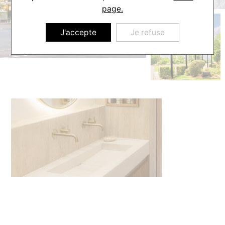
page.
J'accepte
Je refuse