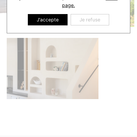
page.
J'accepte
Je refuse