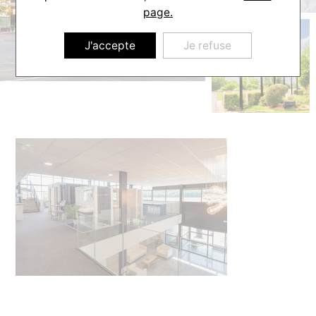
page.
J'accepte
Je refuse