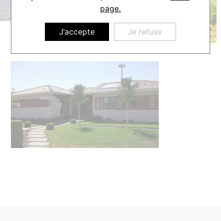
page.
J'accepte
Je refuse