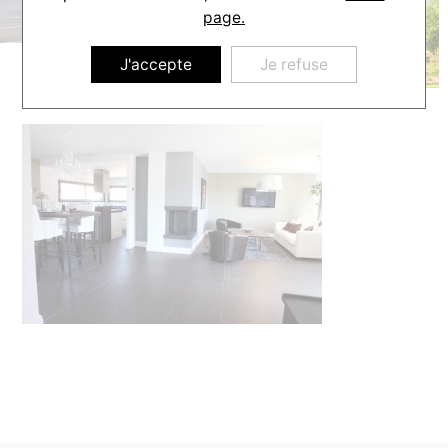
page.
J'accepte
Je refuse