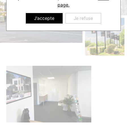
page.
J'accepte
Je refuse