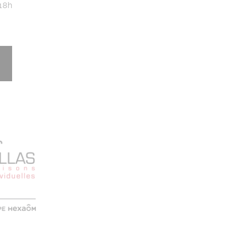
 18h
!