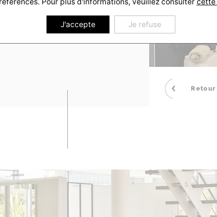
références. Pour plus d'informations, veuillez consulter
cette
J'accepte
Je refuse
uleur Villas vous accueillent
Retour