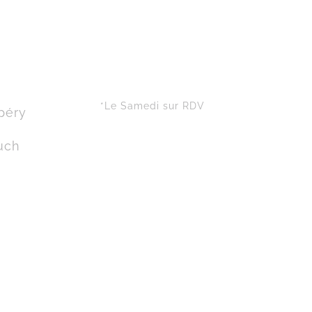
*Le Samedi sur RDV
péry
uch