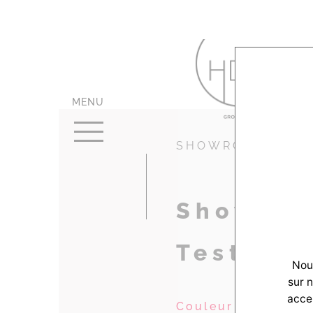
MENU
SHOWROOMS
Showroo
Teste d
Nous
sur 
accep
Couleur Villas