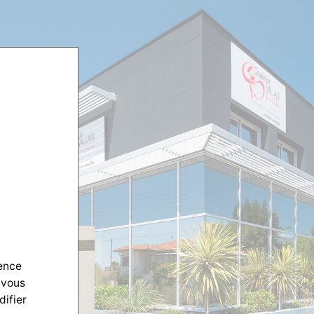
ience
 vous
difier