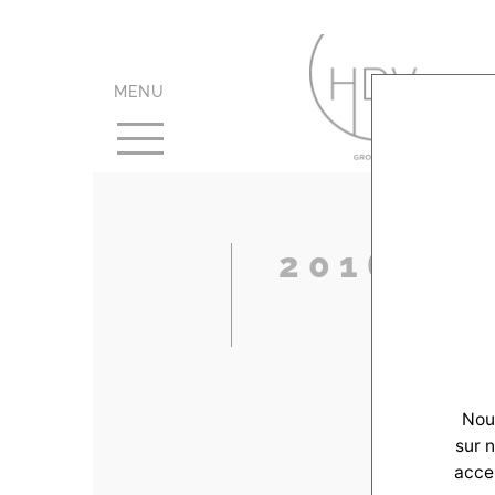
MENU
2016062
Nous
sur 
accep