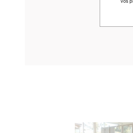
vos p