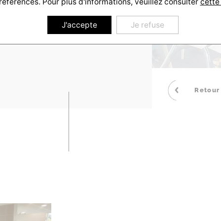
références. Pour plus d'informations, veuillez consulter
cette
J'accepte
Je refuse
Retour