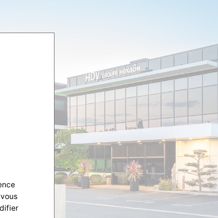
ience
 vous
difier