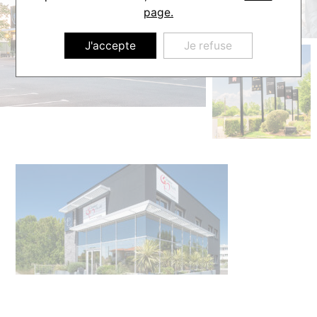
page.
J'accepte
Je refuse