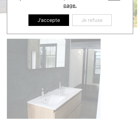
page.
J'accepte
Je refuse